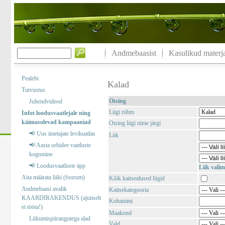
Andmebaasist
Kasulikud materja
Pealeht
Kalad
Tutvustus
Otsing
Juhendvideod
Liigi rühm
Infot loodusvaatlejale ning
käimasolevad kampaaniad
Otsing liigi nime järgi
📢 Uus imetajate levikuatlas
Liik
📢 Aasta orhidee vaatluste
kogumine
📢 Loodusvaatluste äpp
Liik valim
Aita määrata liiki (foorum)
Kõik kaitsealused liigid
Andmebaasi avalik
Kaitsekategooria
KAARDIRAKENDUS (ajutiselt
Kohanimi
ei tööta!)
Maakond
Liikumispiirangutega alad
Vald