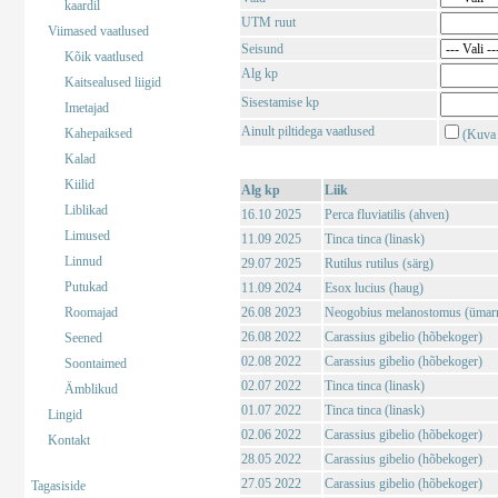
kaardil
UTM ruut
Viimased vaatlused
Seisund
Kõik vaatlused
Alg kp
Kaitsealused liigid
Sisestamise kp
Imetajad
Ainult piltidega vaatlused
Kahepaiksed
(Kuva 
Kalad
Kiilid
Alg kp
Liik
Liblikad
16.10 2025
Perca fluviatilis (ahven)
Limused
11.09 2025
Tinca tinca (linask)
Linnud
29.07 2025
Rutilus rutilus (särg)
Putukad
11.09 2024
Esox lucius (haug)
Roomajad
26.08 2023
Neogobius melanostomus (ümar
26.08 2022
Carassius gibelio (hõbekoger)
Seened
02.08 2022
Carassius gibelio (hõbekoger)
Soontaimed
02.07 2022
Tinca tinca (linask)
Ämblikud
01.07 2022
Tinca tinca (linask)
Lingid
02.06 2022
Carassius gibelio (hõbekoger)
Kontakt
28.05 2022
Carassius gibelio (hõbekoger)
27.05 2022
Carassius gibelio (hõbekoger)
Tagasiside