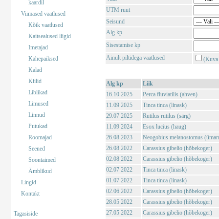
kaardil
UTM ruut
Viimased vaatlused
Seisund
Kõik vaatlused
Alg kp
Kaitsealused liigid
Sisestamise kp
Imetajad
Ainult piltidega vaatlused
Kahepaiksed
(Kuva 
Kalad
Kiilid
Alg kp
Liik
Liblikad
16.10 2025
Perca fluviatilis (ahven)
Limused
11.09 2025
Tinca tinca (linask)
Linnud
29.07 2025
Rutilus rutilus (särg)
Putukad
11.09 2024
Esox lucius (haug)
Roomajad
26.08 2023
Neogobius melanostomus (ümar
26.08 2022
Carassius gibelio (hõbekoger)
Seened
02.08 2022
Carassius gibelio (hõbekoger)
Soontaimed
02.07 2022
Tinca tinca (linask)
Ämblikud
01.07 2022
Tinca tinca (linask)
Lingid
02.06 2022
Carassius gibelio (hõbekoger)
Kontakt
28.05 2022
Carassius gibelio (hõbekoger)
27.05 2022
Carassius gibelio (hõbekoger)
Tagasiside