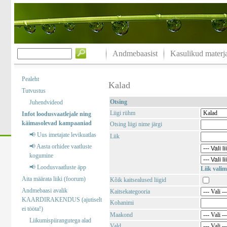
Andmebaasist
Kasulikud materja
Pealeht
Kalad
Tutvustus
Otsing
Juhendvideod
Liigi rühm
Infot loodusvaatlejale ning
käimasolevad kampaaniad
Otsing liigi nime järgi
📢 Uus imetajate levikuatlas
Liik
📢 Aasta orhidee vaatluste
kogumine
📢 Loodusvaatluste äpp
Liik valim
Aita määrata liiki (foorum)
Kõik kaitsealused liigid
Andmebaasi avalik
Kaitsekategooria
KAARDIRAKENDUS (ajutiselt
Kohanimi
ei tööta!)
Maakond
Liikumispiirangutega alad
Vald