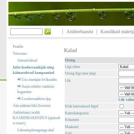
Andmebaasist
Kasulikud materja
Pealeht
Kalad
Tutvustus
Otsing
Juhendvideod
Liigi rühm
Infot loodusvaatlejale ning
käimasolevad kampaaniad
Otsing liigi nime järgi
📢 Uus imetajate levikuatlas
Liik
📢 Aasta orhidee vaatluste
kogumine
📢 Loodusvaatluste äpp
Liik valim
Aita määrata liiki (foorum)
Kõik kaitsealused liigid
Andmebaasi avalik
Kaitsekategooria
KAARDIRAKENDUS (ajutiselt
Kohanimi
ei tööta!)
Maakond
Liikumispiirangutega alad
Vald