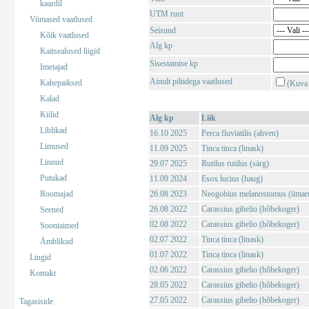
kaardil
UTM ruut
Viimased vaatlused
Seisund
Kõik vaatlused
Alg kp
Kaitsealused liigid
Sisestamise kp
Imetajad
Ainult piltidega vaatlused
Kahepaiksed
(Kuva 
Kalad
Kiilid
Alg kp
Liik
Liblikad
16.10 2025
Perca fluviatilis (ahven)
Limused
11.09 2025
Tinca tinca (linask)
Linnud
29.07 2025
Rutilus rutilus (särg)
Putukad
11.09 2024
Esox lucius (haug)
Roomajad
26.08 2023
Neogobius melanostomus (ümar
26.08 2022
Carassius gibelio (hõbekoger)
Seened
02.08 2022
Carassius gibelio (hõbekoger)
Soontaimed
02.07 2022
Tinca tinca (linask)
Ämblikud
01.07 2022
Tinca tinca (linask)
Lingid
02.06 2022
Carassius gibelio (hõbekoger)
Kontakt
28.05 2022
Carassius gibelio (hõbekoger)
27.05 2022
Carassius gibelio (hõbekoger)
Tagasiside