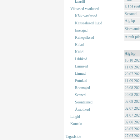
kaardil
UTM ruut
Viimased vaatlused
Seisund
Kõik vaatlused
Alg kp
Kaitsealused liigid
Sisestami
Imetajad
Ainult pil
Kahepaiksed
Kalad
Kiilid
Alg kp
Liblikad
16.10 202
Limused
11.09 202
Linnud
29.07 202
Putukad
11.09 202
Roomajad
26.08 202
26.08 202
Seened
02.08 202
Soontaimed
02.07 202
Ämblikud
01.07 202
Lingid
02.06 202
Kontakt
28.05 202
27.05 202
Tagasiside