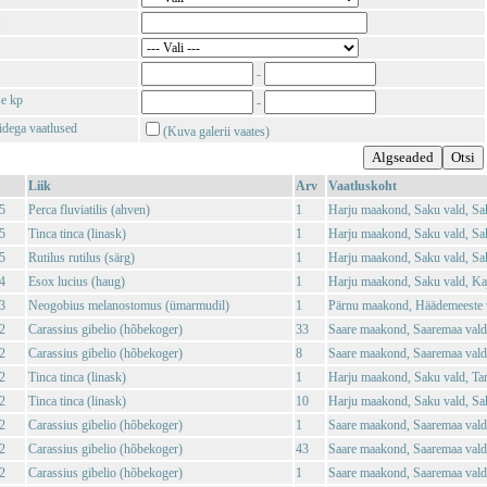
-
se kp
-
tidega vaatlused
(Kuva galerii vaates)
Liik
Arv
Vaatluskoht
5
Perca fluviatilis (ahven)
1
Harju maakond, Saku vald, Sa
5
Tinca tinca (linask)
1
Harju maakond, Saku vald, Sa
5
Rutilus rutilus (särg)
1
Harju maakond, Saku vald, Sa
4
Esox lucius (haug)
1
Harju maakond, Saku vald, Ka
3
Neogobius melanostomus (ümarmudil)
1
Pärnu maakond, Häädemeeste v
2
Carassius gibelio (hõbekoger)
33
Saare maakond, Saaremaa vald
2
Carassius gibelio (hõbekoger)
8
Saare maakond, Saaremaa val
2
Tinca tinca (linask)
1
Harju maakond, Saku vald, T
2
Tinca tinca (linask)
10
Harju maakond, Saku vald, Sa
2
Carassius gibelio (hõbekoger)
1
Saare maakond, Saaremaa vald,
2
Carassius gibelio (hõbekoger)
43
Saare maakond, Saaremaa vald
2
Carassius gibelio (hõbekoger)
1
Saare maakond, Saaremaa vald