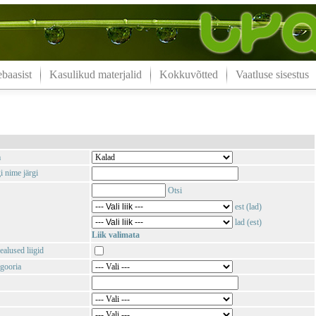
aasist
Kasulikud materjalid
Kokkuvõtted
Vaatluse sisestus
m
i nime järgi
Otsi
est (lad)
lad (est)
Liik valimata
ealused liigid
gooria