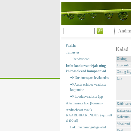
Andmeb
Pealeht
Kalad
Tutvustus
Otsing
Juhendvideod
Liigi rüh
Infot loodusvaatlejale ning
käimasolevad kampaaniad
Otsing liig
📢 Uus imetajate levikuatlas
Liik
📢 Aasta orhidee vaatluste
kogumine
📢 Loodusvaatluste äpp
Aita määrata liiki (foorum)
Kõik kaits
Andmebaasi avalik
Kaitsekate
KAARDIRAKENDUS (ajutiselt
Kohanimi
ei tööta!)
Maakond
Liikumispiirangutega alad
Vald