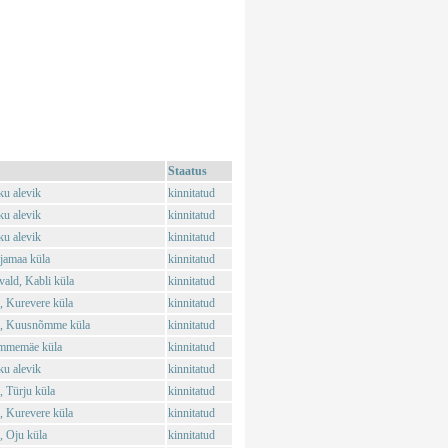
Staatus
ku alevik
kinnitatud
ku alevik
kinnitatud
ku alevik
kinnitatud
jamaa küla
kinnitatud
ald, Kabli küla
kinnitatud
, Kurevere küla
kinnitatud
d, Kuusnõmme küla
kinnitatud
ammemäe küla
kinnitatud
ku alevik
kinnitatud
 Türju küla
kinnitatud
, Kurevere küla
kinnitatud
, Oju küla
kinnitatud