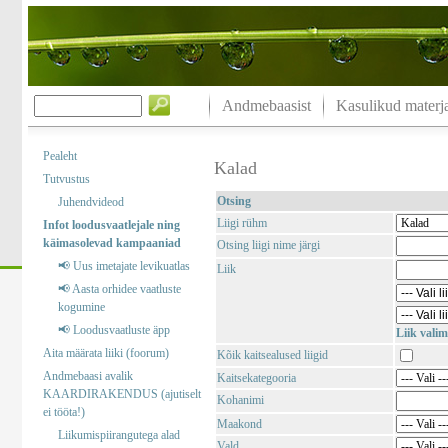
Andmebaasist
Kasulikud materja
Pealeht
Kalad
Tutvustus
Otsing
Juhendvideod
Liigi rühm
Infot loodusvaatlejale ning
käimasolevad kampaaniad
Otsing liigi nime järgi
📢 Uus imetajate levikuatlas
Liik
📢 Aasta orhidee vaatluste
kogumine
📢 Loodusvaatluste äpp
Liik valim
Aita määrata liiki (foorum)
Kõik kaitsealused liigid
Andmebaasi avalik
Kaitsekategooria
KAARDIRAKENDUS (ajutiselt
Kohanimi
ei tööta!)
Maakond
Liikumispiirangutega alad
Vald