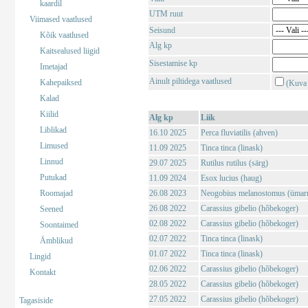
kaardil
UTM ruut
Viimased vaatlused
Seisund
Kõik vaatlused
Alg kp
Kaitsealused liigid
Sisestamise kp
Imetajad
Ainult piltidega vaatlused
Kahepaiksed
(Kuva 
Kalad
Kiilid
Alg kp
Liik
Liblikad
16.10 2025
Perca fluviatilis (ahven)
Limused
11.09 2025
Tinca tinca (linask)
Linnud
29.07 2025
Rutilus rutilus (särg)
Putukad
11.09 2024
Esox lucius (haug)
Roomajad
26.08 2023
Neogobius melanostomus (ümar
26.08 2022
Carassius gibelio (hõbekoger)
Seened
02.08 2022
Carassius gibelio (hõbekoger)
Soontaimed
02.07 2022
Tinca tinca (linask)
Ämblikud
01.07 2022
Tinca tinca (linask)
Lingid
02.06 2022
Carassius gibelio (hõbekoger)
Kontakt
28.05 2022
Carassius gibelio (hõbekoger)
27.05 2022
Carassius gibelio (hõbekoger)
Tagasiside