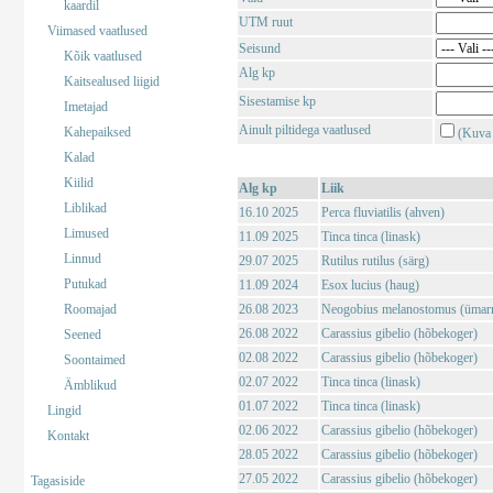
kaardil
UTM ruut
Viimased vaatlused
Seisund
Kõik vaatlused
Alg kp
Kaitsealused liigid
Sisestamise kp
Imetajad
Ainult piltidega vaatlused
Kahepaiksed
(Kuva 
Kalad
Kiilid
Alg kp
Liik
Liblikad
16.10 2025
Perca fluviatilis (ahven)
Limused
11.09 2025
Tinca tinca (linask)
Linnud
29.07 2025
Rutilus rutilus (särg)
Putukad
11.09 2024
Esox lucius (haug)
Roomajad
26.08 2023
Neogobius melanostomus (ümar
26.08 2022
Carassius gibelio (hõbekoger)
Seened
02.08 2022
Carassius gibelio (hõbekoger)
Soontaimed
02.07 2022
Tinca tinca (linask)
Ämblikud
01.07 2022
Tinca tinca (linask)
Lingid
02.06 2022
Carassius gibelio (hõbekoger)
Kontakt
28.05 2022
Carassius gibelio (hõbekoger)
27.05 2022
Carassius gibelio (hõbekoger)
Tagasiside