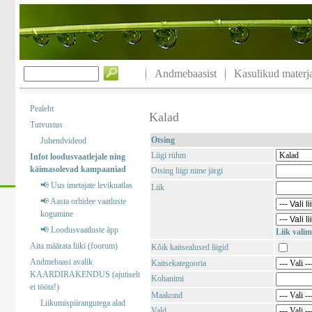
Andmebaasist
Kasulikud materja
Pealeht
Kalad
Tutvustus
Otsing
Juhendvideod
Liigi rühm
Infot loodusvaatlejale ning
käimasolevad kampaaniad
Otsing liigi nime järgi
📢 Uus imetajate levikuatlas
Liik
📢 Aasta orhidee vaatluste
kogumine
📢 Loodusvaatluste äpp
Liik valim
Aita määrata liiki (foorum)
Kõik kaitsealused liigid
Andmebaasi avalik
Kaitsekategooria
KAARDIRAKENDUS (ajutiselt
Kohanimi
ei tööta!)
Maakond
Liikumispiirangutega alad
Vald