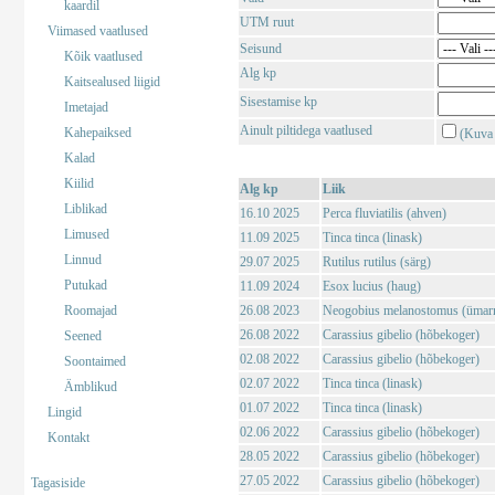
kaardil
UTM ruut
Viimased vaatlused
Seisund
Kõik vaatlused
Alg kp
Kaitsealused liigid
Sisestamise kp
Imetajad
Ainult piltidega vaatlused
Kahepaiksed
(Kuva 
Kalad
Kiilid
Alg kp
Liik
Liblikad
16.10 2025
Perca fluviatilis (ahven)
Limused
11.09 2025
Tinca tinca (linask)
Linnud
29.07 2025
Rutilus rutilus (särg)
Putukad
11.09 2024
Esox lucius (haug)
Roomajad
26.08 2023
Neogobius melanostomus (ümar
26.08 2022
Carassius gibelio (hõbekoger)
Seened
02.08 2022
Carassius gibelio (hõbekoger)
Soontaimed
02.07 2022
Tinca tinca (linask)
Ämblikud
01.07 2022
Tinca tinca (linask)
Lingid
02.06 2022
Carassius gibelio (hõbekoger)
Kontakt
28.05 2022
Carassius gibelio (hõbekoger)
27.05 2022
Carassius gibelio (hõbekoger)
Tagasiside