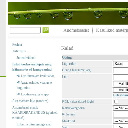
Andmebaasist
Kasulikud materja
Pealeht
Kalad
Tutvustus
Otsing
Juhendvideod
Liigi rühm
Infot loodusvaatlejale ning
käimasolevad kampaaniad
Otsing liigi nime järgi
📢 Uus imetajate levikuatlas
Liik
📢 Aasta orhidee vaatluste
kogumine
📢 Loodusvaatluste äpp
Liik valim
Aita määrata liiki (foorum)
Kõik kaitsealused liigid
Andmebaasi avalik
Kaitsekategooria
KAARDIRAKENDUS (ajutiselt
Kohanimi
ei tööta!)
Maakond
Liikumispiirangutega alad
Vald