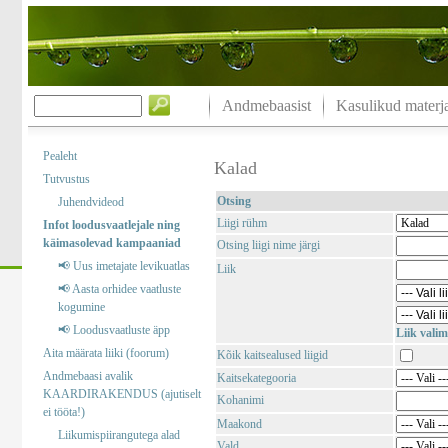
Andmebaasist
Kasulikud materja
Pealeht
Kalad
Tutvustus
Otsing
Juhendvideod
Liigi rühm
Infot loodusvaatlejale ning
käimasolevad kampaaniad
Otsing liigi nime järgi
📢 Uus imetajate levikuatlas
Liik
📢 Aasta orhidee vaatluste
kogumine
📢 Loodusvaatluste äpp
Liik valim
Aita määrata liiki (foorum)
Kõik kaitsealused liigid
Andmebaasi avalik
Kaitsekategooria
KAARDIRAKENDUS (ajutiselt
Kohanimi
ei tööta!)
Maakond
Liikumispiirangutega alad
Vald