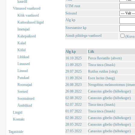
kaardil
UTM ruut
Viimased vaatlused
Seisund
Kõik vaatlused
Alg kp
Kaitsealused liigid
Sisestamise kp
Imetajad
Ainult piltidega vaatlused
Kahepaiksed
(Kuva 
Kalad
Kiilid
Alg kp
Liik
Liblikad
16.10 2025
Perca fluviatilis (ahven)
Limused
11.09 2025
Tinca tinca (linask)
Linnud
29.07 2025
Rutilus rutilus (särg)
Putukad
11.09 2024
Esox lucius (haug)
Roomajad
26.08 2023
Neogobius melanostomus (ümar
26.08 2022
Carassius gibelio (hõbekoger)
Seened
02.08 2022
Carassius gibelio (hõbekoger)
Soontaimed
02.07 2022
Tinca tinca (linask)
Ämblikud
01.07 2022
Tinca tinca (linask)
Lingid
02.06 2022
Carassius gibelio (hõbekoger)
Kontakt
28.05 2022
Carassius gibelio (hõbekoger)
27.05 2022
Carassius gibelio (hõbekoger)
Tagasiside