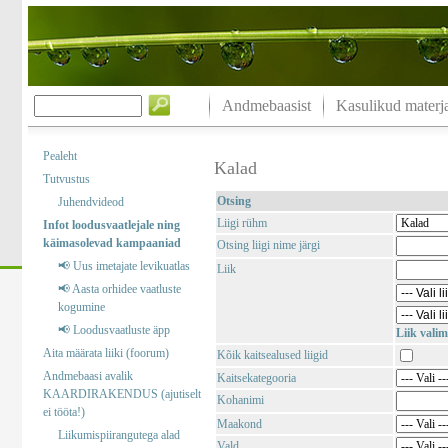
Andmebaasist
Kasulikud materja
Pealeht
Kalad
Tutvustus
Otsing
Juhendvideod
Liigi rühm
Infot loodusvaatlejale ning
käimasolevad kampaaniad
Otsing liigi nime järgi
📢 Uus imetajate levikuatlas
Liik
📢 Aasta orhidee vaatluste
kogumine
📢 Loodusvaatluste äpp
Liik valim
Aita määrata liiki (foorum)
Kõik kaitsealused liigid
Andmebaasi avalik
Kaitsekategooria
KAARDIRAKENDUS (ajutiselt
Kohanimi
ei tööta!)
Maakond
Liikumispiirangutega alad
Vald