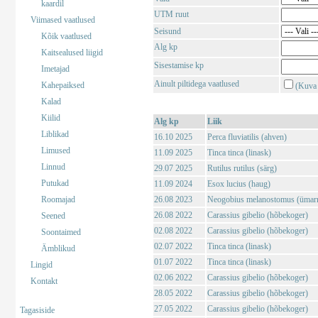
kaardil
UTM ruut
Viimased vaatlused
Seisund
Kõik vaatlused
Alg kp
Kaitsealused liigid
Sisestamise kp
Imetajad
Ainult piltidega vaatlused
Kahepaiksed
(Kuva 
Kalad
Kiilid
Alg kp
Liik
Liblikad
16.10 2025
Perca fluviatilis (ahven)
Limused
11.09 2025
Tinca tinca (linask)
Linnud
29.07 2025
Rutilus rutilus (särg)
Putukad
11.09 2024
Esox lucius (haug)
Roomajad
26.08 2023
Neogobius melanostomus (ümar
26.08 2022
Carassius gibelio (hõbekoger)
Seened
02.08 2022
Carassius gibelio (hõbekoger)
Soontaimed
02.07 2022
Tinca tinca (linask)
Ämblikud
01.07 2022
Tinca tinca (linask)
Lingid
02.06 2022
Carassius gibelio (hõbekoger)
Kontakt
28.05 2022
Carassius gibelio (hõbekoger)
27.05 2022
Carassius gibelio (hõbekoger)
Tagasiside