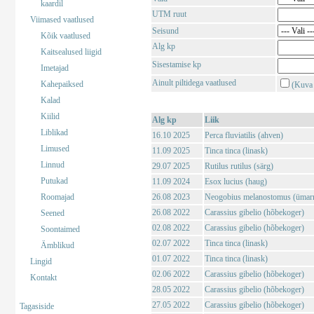
kaardil
UTM ruut
Viimased vaatlused
Seisund
Kõik vaatlused
Alg kp
Kaitsealused liigid
Sisestamise kp
Imetajad
Ainult piltidega vaatlused
Kahepaiksed
(Kuva 
Kalad
Kiilid
Alg kp
Liik
Liblikad
16.10 2025
Perca fluviatilis (ahven)
Limused
11.09 2025
Tinca tinca (linask)
Linnud
29.07 2025
Rutilus rutilus (särg)
Putukad
11.09 2024
Esox lucius (haug)
Roomajad
26.08 2023
Neogobius melanostomus (ümar
26.08 2022
Carassius gibelio (hõbekoger)
Seened
02.08 2022
Carassius gibelio (hõbekoger)
Soontaimed
02.07 2022
Tinca tinca (linask)
Ämblikud
01.07 2022
Tinca tinca (linask)
Lingid
02.06 2022
Carassius gibelio (hõbekoger)
Kontakt
28.05 2022
Carassius gibelio (hõbekoger)
27.05 2022
Carassius gibelio (hõbekoger)
Tagasiside