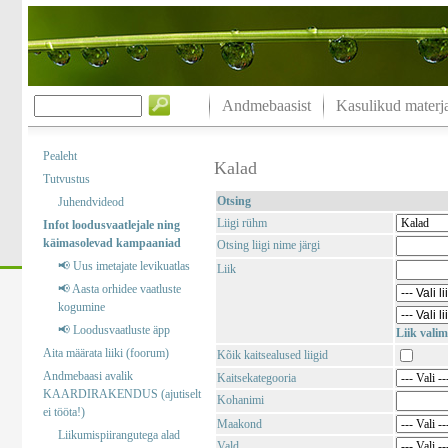
Andmebaasist
Kasulikud materja
Pealeht
Kalad
Tutvustus
Otsing
Juhendvideod
Liigi rühm
Infot loodusvaatlejale ning
käimasolevad kampaaniad
Otsing liigi nime järgi
📢 Uus imetajate levikuatlas
Liik
📢 Aasta orhidee vaatluste
kogumine
📢 Loodusvaatluste äpp
Liik valim
Aita määrata liiki (foorum)
Kõik kaitsealused liigid
Andmebaasi avalik
Kaitsekategooria
KAARDIRAKENDUS (ajutiselt
Kohanimi
ei tööta!)
Maakond
Liikumispiirangutega alad
Vald