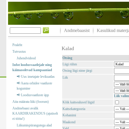
Andmebaasist
Kasulikud materja
Pealeht
Kalad
Tutvustus
Otsing
Juhendvideod
Liigi rühm
Infot loodusvaatlejale ning
käimasolevad kampaaniad
Otsing liigi nime järgi
📢 Uus imetajate levikuatlas
Liik
📢 Aasta orhidee vaatluste
kogumine
📢 Loodusvaatluste äpp
Liik valim
Aita määrata liiki (foorum)
Kõik kaitsealused liigid
Andmebaasi avalik
Kaitsekategooria
KAARDIRAKENDUS (ajutiselt
Kohanimi
ei tööta!)
Maakond
Liikumispiirangutega alad
Vald