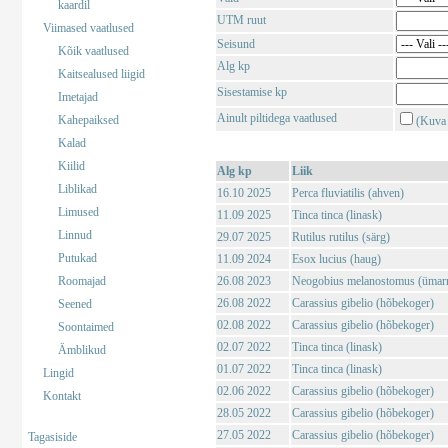
kaardil
UTM ruut
Viimased vaatlused
Seisund
Kõik vaatlused
Alg kp
Kaitsealused liigid
Sisestamise kp
Imetajad
Ainult piltidega vaatlused
Kahepaiksed
(Kuva 
Kalad
Kiilid
Alg kp
Liik
Liblikad
16.10 2025
Perca fluviatilis (ahven)
Limused
11.09 2025
Tinca tinca (linask)
Linnud
29.07 2025
Rutilus rutilus (särg)
Putukad
11.09 2024
Esox lucius (haug)
Roomajad
26.08 2023
Neogobius melanostomus (ümar
26.08 2022
Carassius gibelio (hõbekoger)
Seened
02.08 2022
Carassius gibelio (hõbekoger)
Soontaimed
02.07 2022
Tinca tinca (linask)
Ämblikud
01.07 2022
Tinca tinca (linask)
Lingid
02.06 2022
Carassius gibelio (hõbekoger)
Kontakt
28.05 2022
Carassius gibelio (hõbekoger)
27.05 2022
Carassius gibelio (hõbekoger)
Tagasiside