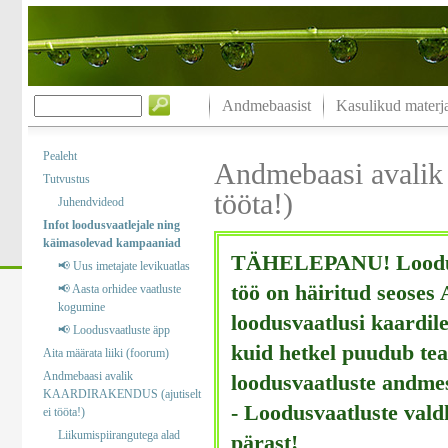
Andmebaasist
Kasulikud materja
Pealeht
Andmebaasi avali
Tutvustus
tööta!)
Juhendvideod
Infot loodusvaatlejale ning
käimasolevad kampaaniad
TÄHELEPANU! Loodusv
📢 Uus imetajate levikuatlas
töö on häiritud seoses
📢 Aasta orhidee vaatluste
kogumine
loodusvaatlusi kaardile
📢 Loodusvaatluste äpp
kuid hetkel puudub tea
Aita määrata liiki (foorum)
Andmebaasi avalik
loodusvaatluste andme
KAARDIRAKENDUS (ajutiselt
- Loodusvaatluste val
ei tööta!)
Liikumispiirangutega alad
pärast!