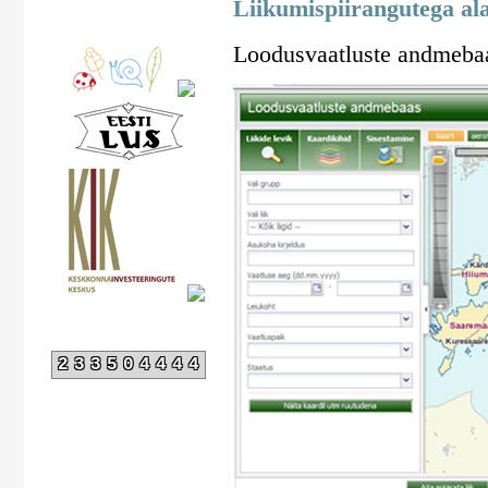
Liikumispiirangutega al
Loodusvaatluste andmebaa
233504444