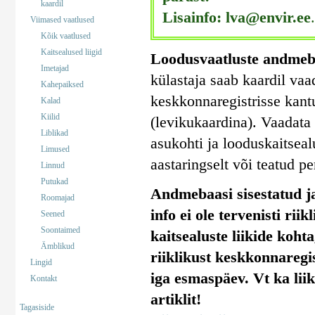
kaardil
Lisainfo: lva@envir.ee
.
Viimased vaatlused
Kõik vaatlused
Kaitsealused liigid
Loodusvaatluste andmeb
Imetajad
külastaja saab kaardil vaa
Kahepaiksed
keskkonnaregistrisse kant
Kalad
Kiilid
(levikukaardina). Vaadata 
Liblikad
asukohti ja looduskaitseal
Limused
aastaringselt või teatud pe
Linnud
Putukad
Andmebaasi sisestatud ja
Roomajad
info ei ole tervenisti rii
Seened
Soontaimed
kaitsealuste liikide koht
Ämblikud
riiklikust keskkonnaregi
Lingid
iga esmaspäev. Vt ka lii
Kontakt
artiklit!
Tagasiside