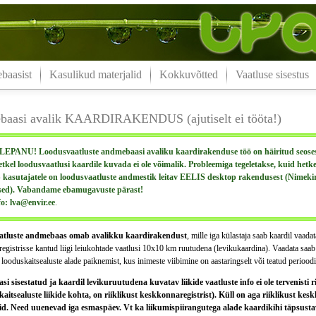
aasist
Kasulikud materjalid
Kokkuvõtted
Vaatluse sisestus
aasi avalik KAARDIRAKENDUS (ajutiselt ei tööta!)
PANU! Loodusvaatluste andmebaasi avaliku kaardirakenduse töö on häiritud seoses 
etkel loodusvaatlusi kaardile kuvada ei ole võimalik. Probleemiga tegeletakse, kuid hetk
kasutajatele on loodusvaatluste andmestik leitav EELIS desktop rakendusest (Nimeki
sed). Vabandame ebamugavuste pärast!
fo: lva@envir.ee
.
tluste andmebaas omab avalikku kaardirakendust
, mille iga külastaja saab kaardil vaada
gistrisse kantud liigi leiukohtade vaatlusi 10x10 km ruutudena (levikukaardina). Vaadata saab k
 looduskaitsealuste alade paiknemist, kus inimeste viibimine on aastaringselt või teatud perioodi
 sisestatud ja kaardil levikuruutudena kuvatav liikide vaatluste info ei ole tervenisti ri
kaitsealuste liikide kohta, on riiklikust keskkonnaregistrist). Küll on aga riiklikust kes
d. Need uuenevad iga esmaspäev. Vt ka liikumispiirangutega alade kaardikihi täpsustava