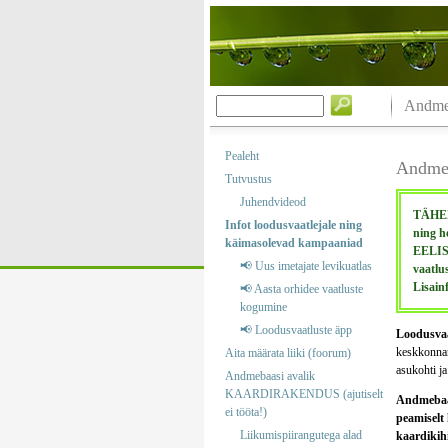
Andmeb
Pealeht
Andmeb
Tutvustus
Juhendvideod
TÄHELE
Infot loodusvaatlejale ning
ning h
käimasolevad kampaaniad
EELIS 
📢 Uus imetajate levikuatlas
vaatlu
Lisain
📢 Aasta orhidee vaatluste
kogumine
📢 Loodusvaatluste äpp
Loodusvaa
keskkonnare
Aita määrata liiki (foorum)
asukohti ja
Andmebaasi avalik
KAARDIRAKENDUS (ajutiselt
Andmebaasi
ei tööta!)
peamiselt 
Liikumispiirangutega alad
kaardikihi