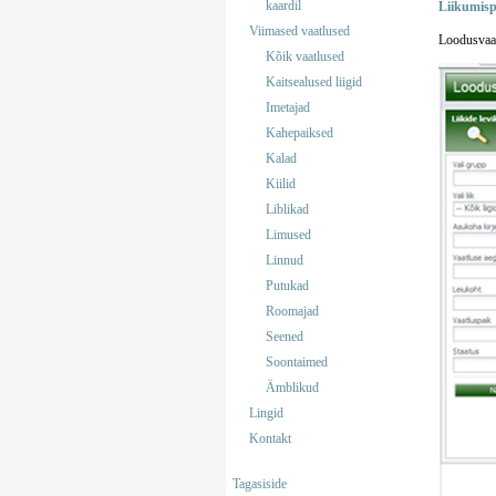
kaardil
Liikumisp
Viimased vaatlused
Loodusvaat
Kõik vaatlused
Kaitsealused liigid
Imetajad
Kahepaiksed
Kalad
Kiilid
Liblikad
Limused
Linnud
Putukad
Roomajad
Seened
Soontaimed
Ämblikud
Lingid
Kontakt
Tagasiside