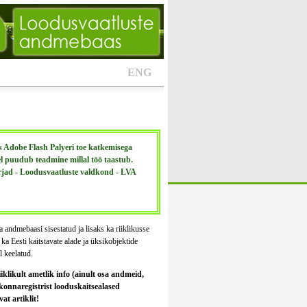
ENG
Adobe Flash Palyeri toe katkemisega
el puudub teadmine millal töö taastub.
rjad - Loodusvaatluste valdkond - LVA
ta andmebaasi sisestatud ja lisaks ka riiklikusse
a Eesti kaitstavate alade ja üksikobjektide
l keelatud.
iklikult ametlik info (ainult osa andmeid,
kkonnaregistrist looduskaitsealased
t artiklit!