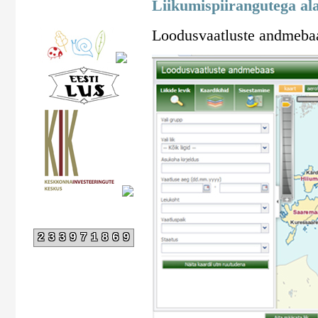
Liikumispiirangutega al
Loodusvaatluste andmebaa
233971869