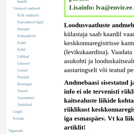
kaardil
Lisainfo: lva@envir.ee
.
Viimased vaatlused
Kõik vaatlused
Kaitsealused liigid
Loodusvaatluste andmeb
Imetajad
külastaja saab kaardil vaa
Kahepaiksed
keskkonnaregistrisse kant
Kalad
Kiilid
(levikukaardina). Vaadata 
Liblikad
asukohti ja looduskaitseal
Limused
aastaringselt või teatud pe
Linnud
Putukad
Andmebaasi sisestatud ja
Roomajad
info ei ole tervenisti rii
Seened
Soontaimed
kaitsealuste liikide koht
Ämblikud
riiklikust keskkonnaregi
Lingid
iga esmaspäev. Vt ka lii
Kontakt
artiklit!
Tagasiside