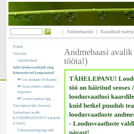
Andmebaasist
Kasulikud materja
Pealeht
Andmebaasi avali
Tutvustus
tööta!)
Juhendvideod
Infot loodusvaatlejale ning
käimasolevad kampaaniad
TÄHELEPANU! Loodusv
📢 Uus imetajate levikuatlas
töö on häiritud seoses
📢 Aasta orhidee vaatluste
kogumine
loodusvaatlusi kaardile
📢 Loodusvaatluste äpp
kuid hetkel puudub tea
Aita määrata liiki (foorum)
Andmebaasi avalik
loodusvaatluste andme
KAARDIRAKENDUS (ajutiselt
- Loodusvaatluste val
ei tööta!)
Liikumispiirangutega alad
pärast!