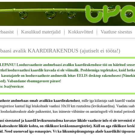
aasist
Kasulikud materjalid
Kokkuvõtted
Vaatluse sisestus
aasi avalik KAARDIRAKENDUS (ajutiselt ei tööta!)
PANU! Loodusvaatluste andmebaasi avaliku kaardirakenduse töö on häiritud seoses 
etkel loodusvaatlusi kaardile kuvada ei ole võimalik. Probleemiga tegeletakse, kuid hetk
kasutajatele on loodusvaatluste andmestik leitav EELIS desktop rakendusest (Nimeki
sed). Vabandame ebamugavuste pärast!
fo: lva@envir.ee
.
tluste andmebaas omab avalikku kaardirakendust
, mille iga külastaja saab kaardil vaada
gistrisse kantud liigi leiukohtade vaatlusi 10x10 km ruutudena (levikukaardina). Vaadata saab k
 looduskaitsealuste alade paiknemist, kus inimeste viibimine on aastaringselt või teatud perioodi
 sisestatud ja kaardil levikuruutudena kuvatav liikide vaatluste info ei ole tervenisti ri
kaitsealuste liikide kohta, on riiklikust keskkonnaregistrist). Küll on aga riiklikust kes
d. Need uuenevad iga esmaspäev. Vt ka liikumispiirangutega alade kaardikihi täpsustava