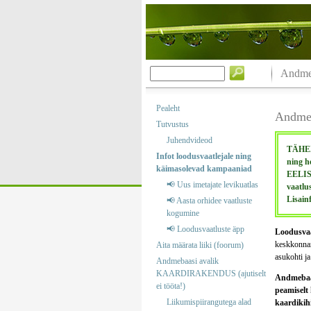
Andmeb
Pealeht
Andmeb
Tutvustus
Juhendvideod
TÄHELE
Infot loodusvaatlejale ning
ning h
käimasolevad kampaaniad
EELIS 
📢 Uus imetajate levikuatlas
vaatlu
Lisain
📢 Aasta orhidee vaatluste
kogumine
📢 Loodusvaatluste äpp
Loodusvaa
keskkonnare
Aita määrata liiki (foorum)
asukohti ja
Andmebaasi avalik
KAARDIRAKENDUS (ajutiselt
Andmebaasi
ei tööta!)
peamiselt 
Liikumispiirangutega alad
kaardikihi