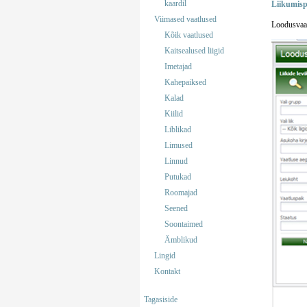
kaardil
Liikumisp
Viimased vaatlused
Loodusvaat
Kõik vaatlused
Kaitsealused liigid
Imetajad
Kahepaiksed
Kalad
Kiilid
Liblikad
Limused
Linnud
Putukad
Roomajad
Seened
Soontaimed
Ämblikud
Lingid
Kontakt
Tagasiside