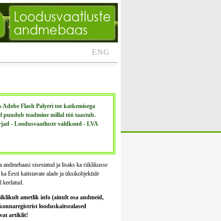
ENG
Adobe Flash Palyeri toe katkemisega
el puudub teadmine millal töö taastub.
rjad - Loodusvaatluste valdkond - LVA
ta andmebaasi sisestatud ja lisaks ka riiklikusse
a Eesti kaitstavate alade ja üksikobjektide
l keelatud.
iklikult ametlik info (ainult osa andmeid,
kkonnaregistrist looduskaitsealased
t artiklit!