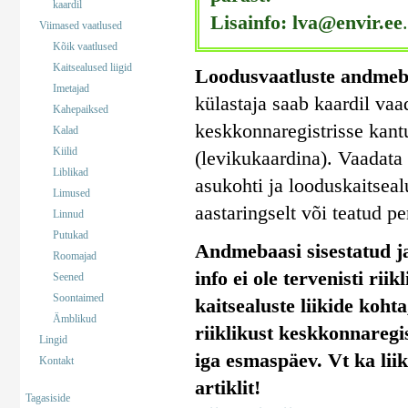
kaardil
Lisainfo: lva@envir.ee
.
Viimased vaatlused
Kõik vaatlused
Kaitsealused liigid
Loodusvaatluste andmeb
Imetajad
külastaja saab kaardil vaa
Kahepaiksed
keskkonnaregistrisse kant
Kalad
Kiilid
(levikukaardina). Vaadata 
Liblikad
asukohti ja looduskaitseal
Limused
aastaringselt või teatud pe
Linnud
Putukad
Andmebaasi sisestatud ja
Roomajad
info ei ole tervenisti rii
Seened
Soontaimed
kaitsealuste liikide koht
Ämblikud
riiklikust keskkonnaregi
Lingid
iga esmaspäev. Vt ka lii
Kontakt
artiklit!
Tagasiside