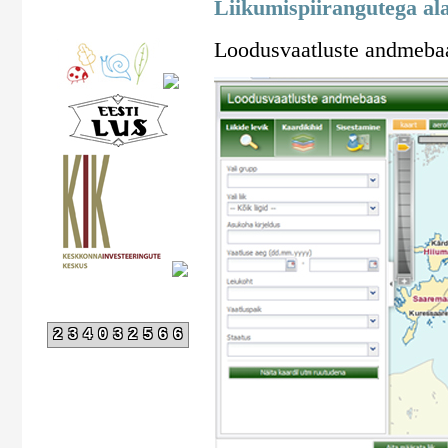
Liikumispiirangutega al
Loodusvaatluste andmebaa
234032566