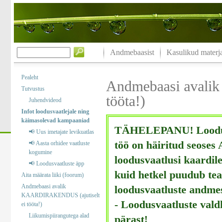
Andmebaasist
Kasulikud materja
Pealeht
Andmebaasi avali
Tutvustus
tööta!)
Juhendvideod
Infot loodusvaatlejale ning
käimasolevad kampaaniad
TÄHELEPANU! Loodusv
📢 Uus imetajate levikuatlas
töö on häiritud seoses
📢 Aasta orhidee vaatluste
kogumine
loodusvaatlusi kaardile
📢 Loodusvaatluste äpp
kuid hetkel puudub tea
Aita määrata liiki (foorum)
Andmebaasi avalik
loodusvaatluste andme
KAARDIRAKENDUS (ajutiselt
- Loodusvaatluste val
ei tööta!)
Liikumispiirangutega alad
pärast!