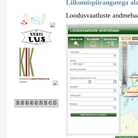
Liikumispiirangutega al
Loodusvaatluste andmebaa
233392248