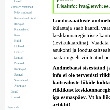
kaardil
Lisainfo: lva@envir.ee
.
Viimased vaatlused
Kõik vaatlused
Kaitsealused liigid
Loodusvaatluste andmeb
Imetajad
külastaja saab kaardil vaa
Kahepaiksed
keskkonnaregistrisse kant
Kalad
Kiilid
(levikukaardina). Vaadata 
Liblikad
asukohti ja looduskaitseal
Limused
aastaringselt või teatud pe
Linnud
Putukad
Andmebaasi sisestatud ja
Roomajad
info ei ole tervenisti rii
Seened
Soontaimed
kaitsealuste liikide koht
Ämblikud
riiklikust keskkonnaregi
Lingid
iga esmaspäev. Vt ka lii
Kontakt
artiklit!
Tagasiside