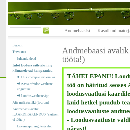
Andmebaasist
Kasulikud materja
Pealeht
Andmebaasi avali
Tutvustus
tööta!)
Juhendvideod
Infot loodusvaatlejale ning
käimasolevad kampaaniad
TÄHELEPANU! Loodusv
📢 Uus imetajate levikuatlas
töö on häiritud seoses
📢 Aasta orhidee vaatluste
kogumine
loodusvaatlusi kaardile
📢 Loodusvaatluste äpp
kuid hetkel puudub tea
Aita määrata liiki (foorum)
Andmebaasi avalik
loodusvaatluste andme
KAARDIRAKENDUS (ajutiselt
- Loodusvaatluste val
ei tööta!)
Liikumispiirangutega alad
pärast!