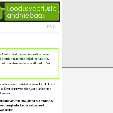
ENG
Adobe Flash Palyeri toe katkemisega
el puudub teadmine millal töö taastub.
rjad - Loodusvaatluste valdkond - LVA
ta andmebaasi sisestatud ja lisaks ka riiklikusse
a Eesti kaitstavate alade ja üksikobjektide
l keelatud.
iklikult ametlik info (ainult osa andmeid,
kkonnaregistrist looduskaitsealased
t artiklit!