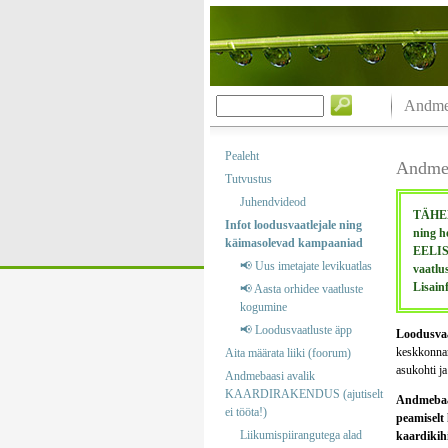
Andmeb
Pealeht
Andmeb
Tutvustus
Juhendvideod
TÄHELE
Infot loodusvaatlejale ning
ning h
käimasolevad kampaaniad
EELIS 
📢 Uus imetajate levikuatlas
vaatlu
Lisain
📢 Aasta orhidee vaatluste
kogumine
📢 Loodusvaatluste äpp
Loodusvaa
keskkonnare
Aita määrata liiki (foorum)
asukohti ja
Andmebaasi avalik
KAARDIRAKENDUS (ajutiselt
Andmebaasi
ei tööta!)
peamiselt 
Liikumispiirangutega alad
kaardikihi