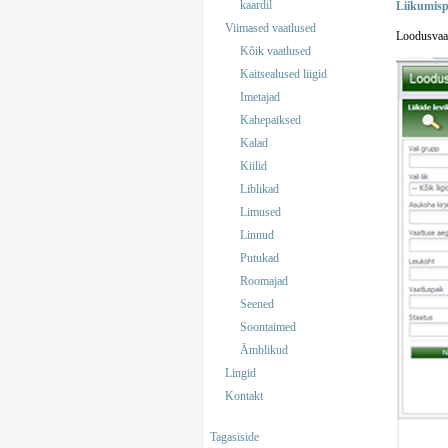
kaardil
Liikumisp
Viimased vaatlused
Loodusvaat
Kõik vaatlused
Kaitsealused liigid
Imetajad
Kahepaiksed
Kalad
Kiilid
Liblikad
Limused
Linnud
Putukad
Roomajad
Seened
Soontaimed
Ämblikud
Lingid
Kontakt
Tagasiside