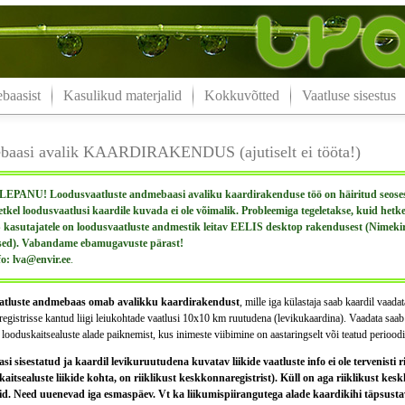
aasist
Kasulikud materjalid
Kokkuvõtted
Vaatluse sisestus
aasi avalik KAARDIRAKENDUS (ajutiselt ei tööta!)
PANU! Loodusvaatluste andmebaasi avaliku kaardirakenduse töö on häiritud seoses 
etkel loodusvaatlusi kaardile kuvada ei ole võimalik. Probleemiga tegeletakse, kuid hetk
kasutajatele on loodusvaatluste andmestik leitav EELIS desktop rakendusest (Nimeki
sed). Vabandame ebamugavuste pärast!
fo: lva@envir.ee
.
tluste andmebaas omab avalikku kaardirakendust
, mille iga külastaja saab kaardil vaada
gistrisse kantud liigi leiukohtade vaatlusi 10x10 km ruutudena (levikukaardina). Vaadata saab k
 looduskaitsealuste alade paiknemist, kus inimeste viibimine on aastaringselt või teatud perioodi
 sisestatud ja kaardil levikuruutudena kuvatav liikide vaatluste info ei ole tervenisti ri
kaitsealuste liikide kohta, on riiklikust keskkonnaregistrist). Küll on aga riiklikust kes
d. Need uuenevad iga esmaspäev. Vt ka liikumispiirangutega alade kaardikihi täpsustava