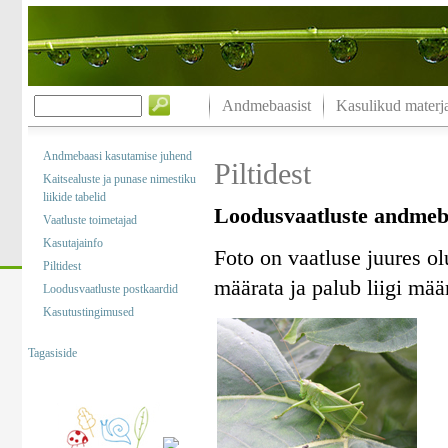
Andmebaasist
Kasulikud materja
Andmebaasi kasutamise juhend
Piltidest
Kaitsealuste ja punase nimestiku
liikide tabelid
Loodusvaatluste andmebaa
Vaatluste toimetajad
Kasutajainfo
Foto on vaatluse juures olu
Piltidest
määrata ja palub liigi mää
Loodusvaatluste postkaardid
Kasutustingimused
Tagasiside