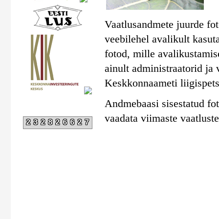
Vaatlusandmete juurde foto
veebilehel avalikult kasut
fotod, mille avalikustami
ainult administraatorid ja
Keskkonnaameti liigispetsi
Andmebaasi sisestatud fot
vaadata viimaste vaatluste 
232826627