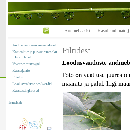
Andmebaasist
Kasulikud materja
Andmebaasi kasutamise juhend
Piltidest
Kaitsealuste ja punase nimestiku
liikide tabelid
Loodusvaatluste andmebaa
Vaatluste toimetajad
Kasutajainfo
Foto on vaatluse juures olu
Piltidest
määrata ja palub liigi mää
Loodusvaatluste postkaardid
Kasutustingimused
Tagasiside