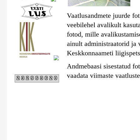
Vaatlusandmete juurde foto
veebilehel avalikult kasut
fotod, mille avalikustami
ainult administraatorid ja
Keskkonnaameti liigispetsi
Andmebaasi sisestatud fot
vaadata viimaste vaatluste 
232963620