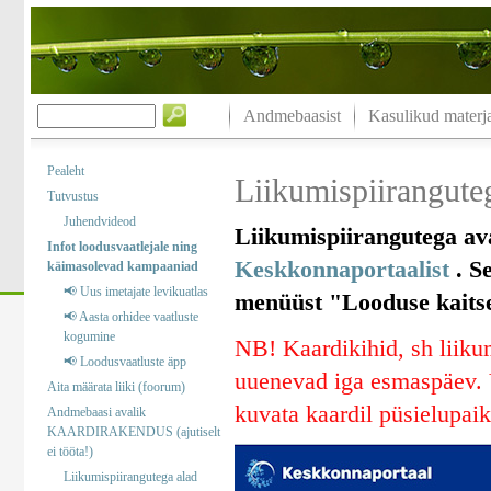
Andmebaasist
Kasulikud materja
Pealeht
Liikumispiiranguteg
Tutvustus
Juhendvideod
Liikumispiirangutega ava
Infot loodusvaatlejale ning
Keskkonnaportaalist
. Se
käimasolevad kampaaniad
📢 Uus imetajate levikuatlas
menüüst "Looduse kaitse“
📢 Aasta orhidee vaatluste
kogumine
NB! Kaardikihid, sh liikum
📢 Loodusvaatluste äpp
uuenevad iga esmaspäev. V
Aita määrata liiki (foorum)
kuvata kaardil püsielupaik
Andmebaasi avalik
KAARDIRAKENDUS (ajutiselt
ei tööta!)
Liikumispiirangutega alad