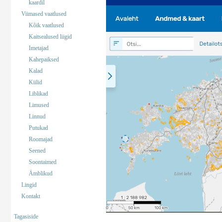
kaardil
Viimased vaatlused
Kõik vaatlused
Kaitsealused liigid
Imetajad
Kahepaiksed
Kalad
Kiilid
Liblikad
Limused
Linnud
Putukad
Roomajad
Seened
Soontaimed
Ämblikud
Lingid
Kontakt
Tagasiside