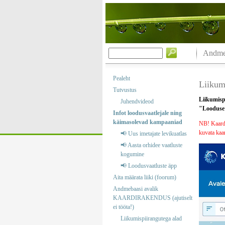
Andmeb
Pealeht
Liikumi
Tutvustus
Liikumisp
Juhendvideod
"Looduse k
Infot loodusvaatlejale ning
käimasolevad kampaaniad
NB! Kaardik
kuvata kaar
📢 Uus imetajate levikuatlas
📢 Aasta orhidee vaatluste
kogumine
📢 Loodusvaatluste äpp
Aita määrata liiki (foorum)
Andmebaasi avalik
KAARDIRAKENDUS (ajutiselt
ei tööta!)
Liikumispiirangutega alad