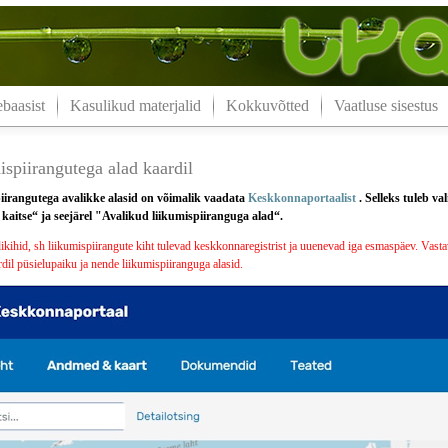
aasist
Kasulikud materjalid
Kokkuvõtted
Vaatluse sisestus
spiirangutega alad kaardil
iirangutega avalikke alasid on võimalik vaadata
Keskkonnaportaalist
. Selleks tuleb v
aitse“ ja seejärel "Avalikud liikumispiiranguga alad“.
ihid, sh liikumispiirangute kiht tulevad keskkonnaregistrist ja uuenevad iga esmaspäev. Vastav
dil püsielupaiku ja nende liikumispiiranguga alasid.