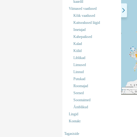
kaardil
Viimased vaatlused
Kõik vaatlused
Kaitsealused liigid
Imetajad
Kahepaiksed
Kalad
Kiilid
Liblikad
Limused
Linnud
Putukad
Roomajad
Seened
Soontaimed
Ämblikud
Lingid
Kontakt
Tagasiside