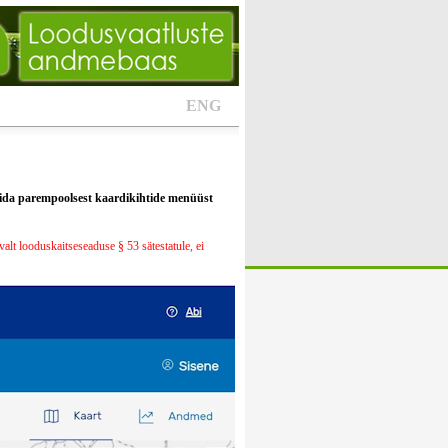
ENG
alida parempoolsest kaardikihtide menüüst
alt looduskaitseseaduse § 53 sätestatule, ei