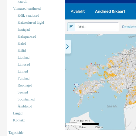
kaardil
Viimased vaatlused
Kõik vaatlused
Kaitsealused liigid
Imetajad
Kahepaiksed
Kalad
Kiilid
Liblikad
Limused
Linnud
Putukad
Roomajad
Seened
Soontaimed
Ämblikud
Lingid
Kontakt
Tagasiside