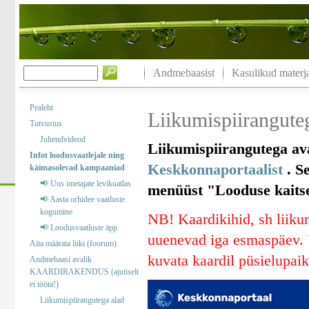
Andmebaasist
Kasulikud materja
Pealeht
Liikumispiiranguteg
Tutvustus
Juhendvideod
Liikumispiirangutega ava
Infot loodusvaatlejale ning
Keskkonnaportaalist
. Se
käimasolevad kampaaniad
📢 Uus imetajate levikuatlas
menüüst "Looduse kaitse“
📢 Aasta orhidee vaatluste
kogumine
NB! Kaardikihid, sh liikum
📢 Loodusvaatluste äpp
uuenevad iga esmaspäev. V
Aita määrata liiki (foorum)
kuvata kaardil püsielupaik
Andmebaasi avalik
KAARDIRAKENDUS (ajutiselt
ei tööta!)
Liikumispiirangutega alad