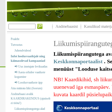
Andmebaasist
Kasulikud materja
Pealeht
Liikumispiiranguteg
Tutvustus
Juhendvideod
Liikumispiirangutega ava
Infot loodusvaatlejale ning
Keskkonnaportaalist
. Se
käimasolevad kampaaniad
📢 Uus imetajate levikuatlas
menüüst "Looduse kaitse“
📢 Aasta orhidee vaatluste
kogumine
NB! Kaardikihid, sh liikum
📢 Loodusvaatluste äpp
uuenevad iga esmaspäev. V
Aita määrata liiki (foorum)
kuvata kaardil püsielupaik
Andmebaasi avalik
KAARDIRAKENDUS (ajutiselt
ei tööta!)
Liikumispiirangutega alad