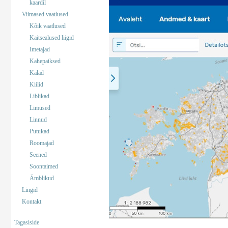
kaardil
Viimased vaatlused
Kõik vaatlused
Kaitsealused liigid
Imetajad
Kahepaiksed
Kalad
Kiilid
Liblikad
Limused
Linnud
Putukad
Roomajad
Seened
Soontaimed
Ämblikud
Lingid
Kontakt
Tagasiside