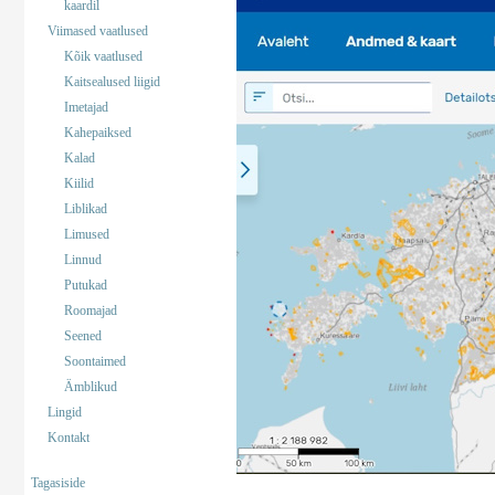
kaardil
Viimased vaatlused
Kõik vaatlused
Kaitsealused liigid
Imetajad
Kahepaiksed
Kalad
Kiilid
Liblikad
Limused
Linnud
Putukad
Roomajad
Seened
Soontaimed
Ämblikud
Lingid
Kontakt
Tagasiside