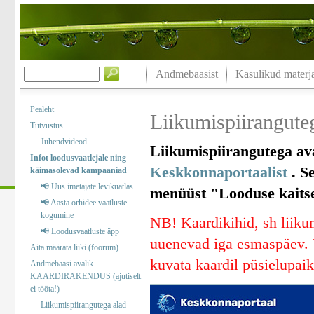
Andmebaasist
Kasulikud materja
Pealeht
Liikumispiiranguteg
Tutvustus
Juhendvideod
Liikumispiirangutega ava
Infot loodusvaatlejale ning
Keskkonnaportaalist
. Se
käimasolevad kampaaniad
📢 Uus imetajate levikuatlas
menüüst "Looduse kaitse“
📢 Aasta orhidee vaatluste
kogumine
NB! Kaardikihid, sh liikum
📢 Loodusvaatluste äpp
uuenevad iga esmaspäev. V
Aita määrata liiki (foorum)
kuvata kaardil püsielupaik
Andmebaasi avalik
KAARDIRAKENDUS (ajutiselt
ei tööta!)
Liikumispiirangutega alad