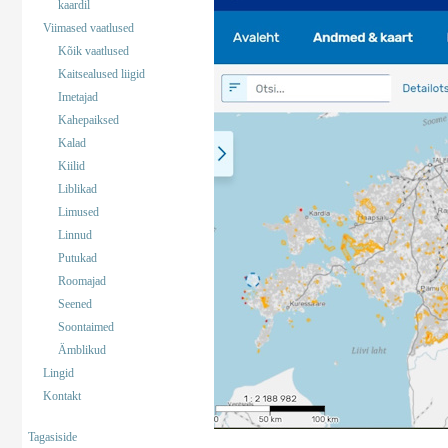
kaardil
Viimased vaatlused
Kõik vaatlused
Kaitsealused liigid
Imetajad
Kahepaiksed
Kalad
Kiilid
Liblikad
Limused
Linnud
Putukad
Roomajad
Seened
Soontaimed
Ämblikud
Lingid
Kontakt
Tagasiside