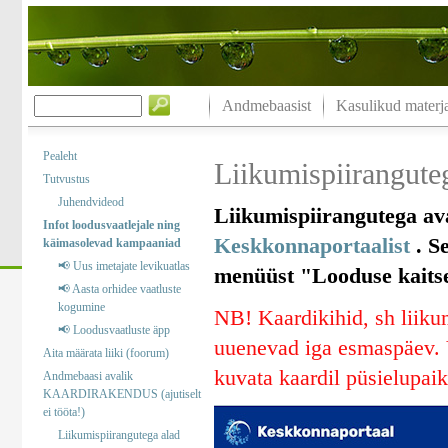
Andmebaasist
Kasulikud materja
Pealeht
Liikumispiiranguteg
Tutvustus
Juhendvideod
Liikumispiirangutega ava
Infot loodusvaatlejale ning
Keskkonnaportaalist
. Se
käimasolevad kampaaniad
📢 Uus imetajate levikuatlas
menüüst "Looduse kaitse“
📢 Aasta orhidee vaatluste
kogumine
NB! Kaardikihid, sh liikum
📢 Loodusvaatluste äpp
uuenevad iga esmaspäev. V
Aita määrata liiki (foorum)
kuvata kaardil püsielupaik
Andmebaasi avalik
KAARDIRAKENDUS (ajutiselt
ei tööta!)
Liikumispiirangutega alad