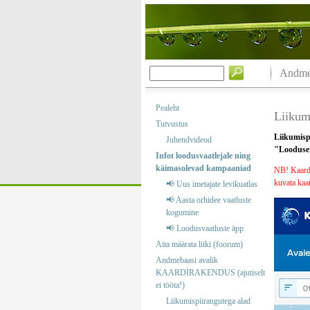
Andmeb
Pealeht
Liikumi
Tutvustus
Liikumisp
Juhendvideod
"Looduse k
Infot loodusvaatlejale ning
käimasolevad kampaaniad
NB! Kaardik
kuvata kaar
📢 Uus imetajate levikuatlas
📢 Aasta orhidee vaatluste
kogumine
📢 Loodusvaatluste äpp
Aita määrata liiki (foorum)
Andmebaasi avalik
KAARDIRAKENDUS (ajutiselt
ei tööta!)
Liikumispiirangutega alad