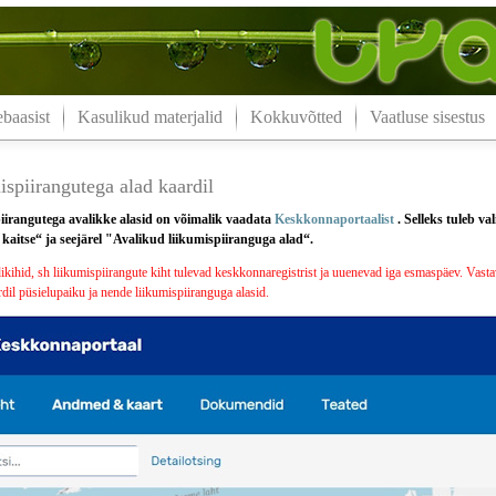
aasist
Kasulikud materjalid
Kokkuvõtted
Vaatluse sisestus
spiirangutega alad kaardil
iirangutega avalikke alasid on võimalik vaadata
Keskkonnaportaalist
. Selleks tuleb v
aitse“ ja seejärel "Avalikud liikumispiiranguga alad“.
ihid, sh liikumispiirangute kiht tulevad keskkonnaregistrist ja uuenevad iga esmaspäev. Vastav
dil püsielupaiku ja nende liikumispiiranguga alasid.