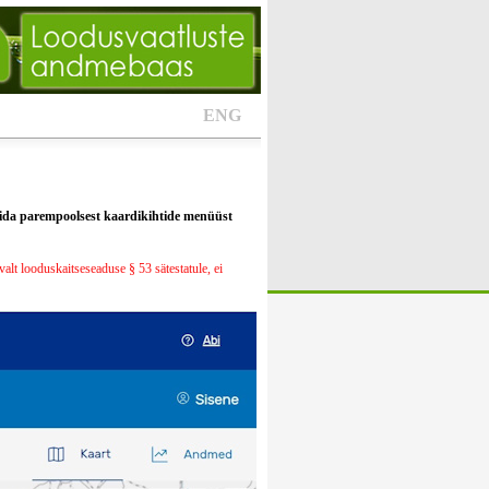
ENG
alida parempoolsest kaardikihtide menüüst
alt looduskaitseseaduse § 53 sätestatule, ei