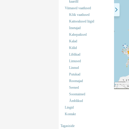
kaardil
Viimased vaatlused
Kõik vaatlused
Kaitsealused liigid
Imetajad
Kahepaiksed
Kalad
Kiilid
Liblikad
Limused
Linnud
Putukad
Roomajad
Seened
Soontaimed
Ämblikud
Lingid
Kontakt
Tagasiside