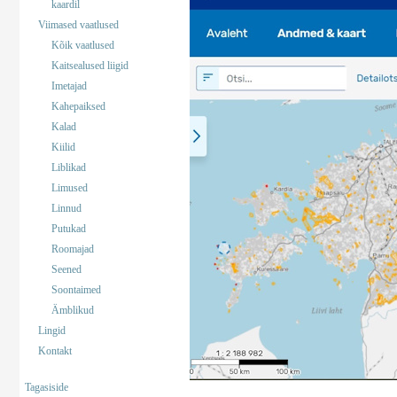
kaardil
Viimased vaatlused
Kõik vaatlused
Kaitsealused liigid
Imetajad
Kahepaiksed
Kalad
Kiilid
Liblikad
Limused
Linnud
Putukad
Roomajad
Seened
Soontaimed
Ämblikud
Lingid
Kontakt
Tagasiside