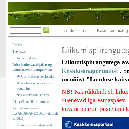
Andmebaasist
Kasulikud materja
Pealeht
Liikumispiiranguteg
Tutvustus
Juhendvideod
Liikumispiirangutega ava
Infot loodusvaatlejale ning
Keskkonnaportaalist
. Se
käimasolevad kampaaniad
📢 Uus imetajate levikuatlas
menüüst "Looduse kaitse“
📢 Aasta orhidee vaatluste
kogumine
NB! Kaardikihid, sh liikum
📢 Loodusvaatluste äpp
uuenevad iga esmaspäev. V
Aita määrata liiki (foorum)
kuvata kaardil püsielupaik
Andmebaasi avalik
KAARDIRAKENDUS (ajutiselt
ei tööta!)
Liikumispiirangutega alad