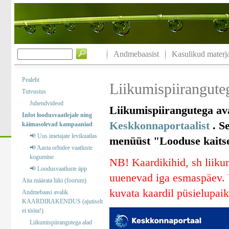
Andmebaasist
Kasulikud materja
Pealeht
Liikumispiiranguteg
Tutvustus
Juhendvideod
Liikumispiirangutega ava
Infot loodusvaatlejale ning
Keskkonnaportaalist
. Se
käimasolevad kampaaniad
📢 Uus imetajate levikuatlas
menüüst "Looduse kaitse“
📢 Aasta orhidee vaatluste
kogumine
NB! Kaardikihid, sh liikum
📢 Loodusvaatluste äpp
uuenevad iga esmaspäev. V
Aita määrata liiki (foorum)
kuvata kaardil püsielupaik
Andmebaasi avalik
KAARDIRAKENDUS (ajutiselt
ei tööta!)
Liikumispiirangutega alad