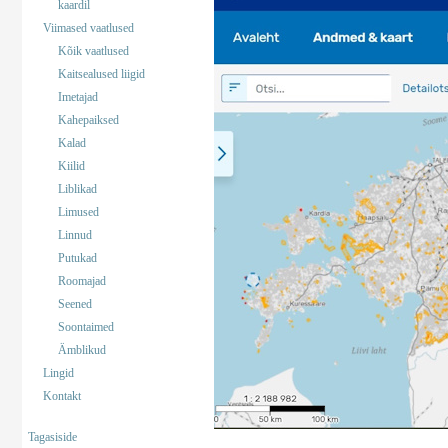
kaardil
Viimased vaatlused
Kõik vaatlused
Kaitsealused liigid
Imetajad
Kahepaiksed
Kalad
Kiilid
Liblikad
Limused
Linnud
Putukad
Roomajad
Seened
Soontaimed
Ämblikud
Lingid
Kontakt
Tagasiside