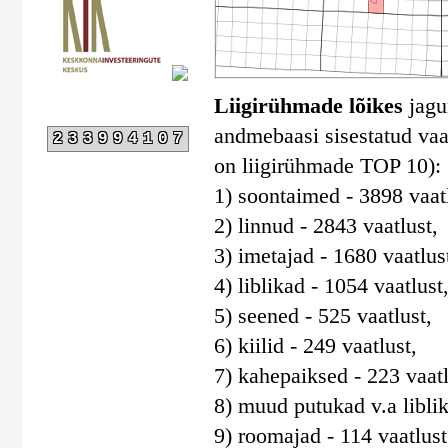
Liigirühmade lõikes
jagun
andmebaasi sisestatud vaat
233994107
on liigirühmade TOP 10):
1) soontaimed - 3898 vaatl
2) linnud - 2843 vaatlust,
3) imetajad - 1680 vaatlus
4) liblikad - 1054 vaatlust
5) seened - 525 vaatlust,
6) kiilid - 249 vaatlust,
7) kahepaiksed - 223 vaatl
8) muud putukad v.a liblika
9) roomajad - 114 vaatlust