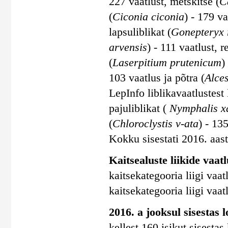
227 vaatlust, metskitse (
C
(
Ciconia ciconia
) - 179 va
lapsuliblikat (
Gonepteryx
arvensis
) - 111 vaatlust, r
(
Laserpitium prutenicum
)
103 vaatlus ja põtra (
Alces
LepInfo liblikavaatlustes
pajuliblikat (
Nymphalis x
(
Chloroclystis v-ata
) - 135
Kokku sisestati 2016. aasta
Kaitsealuste liikide vaatl
kaitsekategooria liigi vaatl
kaitsekategooria liigi vaatl
2016. a jooksul sisestas 
kellest 160 isikut sisesta