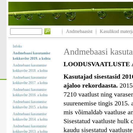
Andmebaasist
Kasulikud materja
Infoks
Andmebaasi kasuta
Andmebaasi kasutamise
kokkuvõte 2019. a kohta
LOODUSVAATLUSTE A
Andmebaasi kasutamise
kokkuvõte 2018. a kohta
Kasutajad sisestasid 201
Andmebaasi kasutamise
kokkuvõte 2017. a kohta
ajaloo rekordaasta.
2015.
Andmebaasi kasutamise
7210 vaatlust ning varase
kokkuvõte 2016. a kohta
suurenemise tingis 2015. a
Andmebaasi kasutamise
kokkuvõte 2015. a kohta
mis võimaldab vaatluse an
Andmebaasi kasutamise
kokkuvõte 2014. a kohta
Sisestatud vaatluste hulk 
Andmebaasi kasutamise
kaudu sisestatud vaatluste
kokkuvõte 2013. a kohta