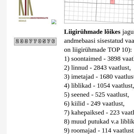
Liigirühmade lõikes
jagun
andmebaasi sisestatud vaat
233770576
on liigirühmade TOP 10):
1) soontaimed - 3898 vaatl
2) linnud - 2843 vaatlust,
3) imetajad - 1680 vaatlus
4) liblikad - 1054 vaatlust
5) seened - 525 vaatlust,
6) kiilid - 249 vaatlust,
7) kahepaiksed - 223 vaatl
8) muud putukad v.a liblika
9) roomajad - 114 vaatlust