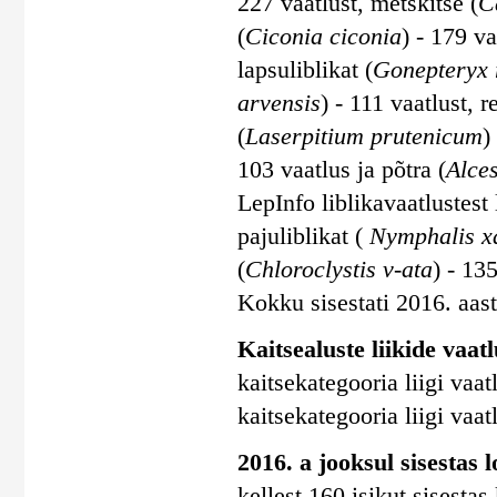
227 vaatlust, metskitse (
C
(
Ciconia ciconia
) - 179 va
lapsuliblikat (
Gonepteryx
arvensis
) - 111 vaatlust, r
(
Laserpitium prutenicum
)
103 vaatlus ja põtra (
Alces
LepInfo liblikavaatlustes
pajuliblikat (
Nymphalis x
(
Chloroclystis v-ata
) - 135
Kokku sisestati 2016. aasta
Kaitsealuste liikide vaatl
kaitsekategooria liigi vaatl
kaitsekategooria liigi vaatl
2016. a jooksul sisestas 
kellest 160 isikut sisesta