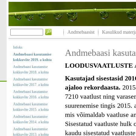
Andmebaasist
Kasulikud materja
Infoks
Andmebaasi kasuta
Andmebaasi kasutamise
kokkuvõte 2019. a kohta
LOODUSVAATLUSTE A
Andmebaasi kasutamise
kokkuvõte 2018. a kohta
Kasutajad sisestasid 201
Andmebaasi kasutamise
kokkuvõte 2017. a kohta
ajaloo rekordaasta.
2015.
Andmebaasi kasutamise
7210 vaatlust ning varase
kokkuvõte 2016. a kohta
suurenemise tingis 2015. a
Andmebaasi kasutamise
kokkuvõte 2015. a kohta
mis võimaldab vaatluse an
Andmebaasi kasutamise
kokkuvõte 2014. a kohta
Sisestatud vaatluste hulk 
Andmebaasi kasutamise
kaudu sisestatud vaatluste
kokkuvõte 2013. a kohta