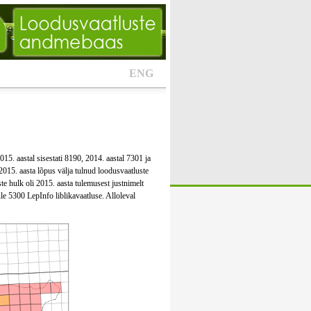
ENG
015. aastal sisestati 8190, 2014. aastal 7301 ja
2015. aasta lõpus välja tulnud loodusvaatluste
e hulk oli 2015. aasta tulemusest justnimelt
e 5300 LepInfo liblikavaatluse. Alloleval