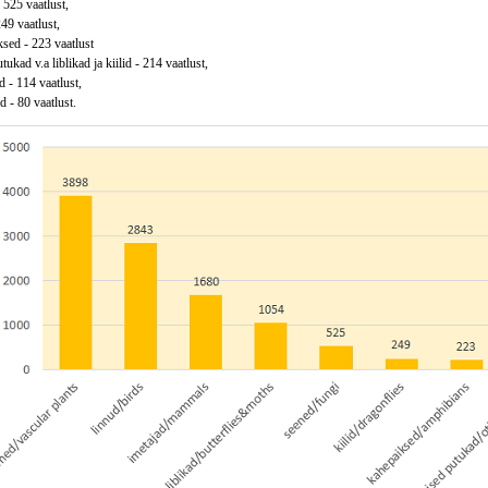
 525 vaatlust,
249 vaatlust,
sed - 223 vaatlust
ukad v.a liblikad ja kiilid - 214 vaatlust,
 - 114 vaatlust,
 - 80 vaatlust.