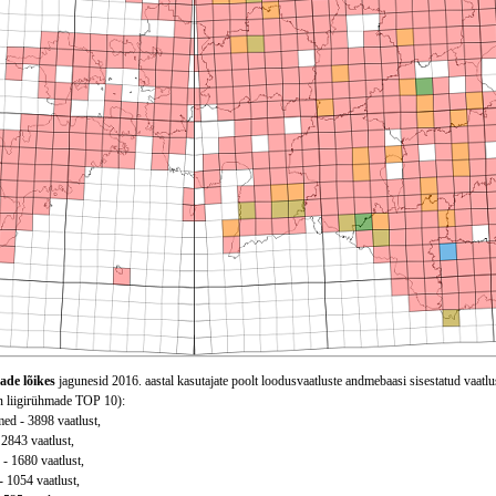
ade lõikes
jagunesid 2016. aastal kasutajate poolt loodusvaatluste andmebaasi sisestatud vaatlus
on liigirühmade TOP 10):
ed - 3898 vaatlust,
 2843 vaatlust,
 - 1680 vaatlust,
 - 1054 vaatlust,