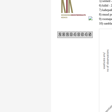
5) seened -
6) kiilid - 
7) kahepaik
8) muud put
9) roomajad
10) samblad
232840945