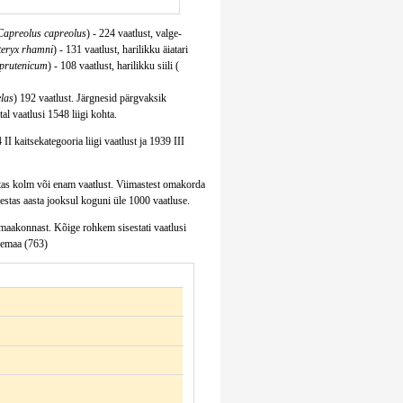
Capreolus capreolus
) - 224 vaatlust, valge-
eryx rhamni
) - 131 vaatlust, harilikku äiatari
 prutenicum
) - 108 vaatlust, harilikku siili (
las
) 192 vaatlust. Järgnesid pärgvaksik
al vaatlusi 1548 liigi kohta.
 II kaitsekategooria liigi vaatlust ja 1939 III
estas kolm või enam vaatlust. Viimastest omakorda
sestas aasta jooksul koguni üle 1000 vaatluse.
 maakonnast. Kõige rohkem sisestati vaatlusi
remaa (763)