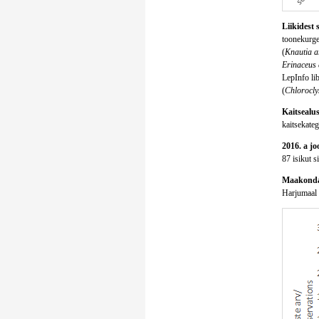
Liikidest 
toonekurge
(
Knautia a
Erinaceus
LepInfo lib
(
Chloroclys
Kaitsealus
kaitsekatego
2016. a jo
87 isikut s
Maakondad
Harjumaal 