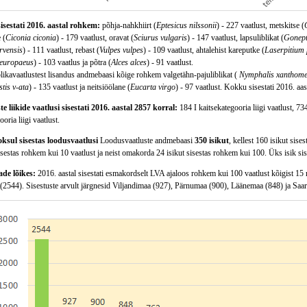
sisestati 2016. aastal rohkem:
põhja-nahkhiirt (
Eptesicus nilssonii
) - 227 vaatlust, metskitse (
 (
Ciconia ciconia
) - 179 vaatlust, oravat (
Sciurus vulgaris
) - 147 vaatlust, lapsuliblikat (
Gonept
rvensis
) - 111 vaatlust, rebast (
Vulpes vulpes
) - 109 vaatlust, ahtalehist kareputke (
Laserpitium
 europaeus
) - 103 vaatlus ja põtra (
Alces alces
) - 91 vaatlust.
likavaatlustest lisandus andmebaasi kõige rohkem valgetähn-pajuliblikat (
Nymphalis xanthome
tis v-ata
) - 135 vaatlust ja neitsiöölane (
Eucarta virgo
) - 97 vaatlust. Kokku sisestati 2016. aast
te liikide vaatlusi sisestati 2016. aastal 2857 korral:
184 I kaitsekategooria liigi vaatlust, 734
oria liigi vaatlust.
oksul sisestas loodusvaatlusi
Loodusvaatluste andmebaasi
350 isikut
, kellest 160 isikut sis
isestas rohkem kui 10 vaatlust ja neist omakorda 24 isikut sisestas rohkem kui 100. Üks isik si
e lõikes:
2016. aastal sisestati esmakordselt LVA ajaloos rohkem kui 100 vaatlust kõigist 15
(2544). Sisestuste arvult järgnesid Viljandimaa (927), Pärnumaa (900), Läänemaa (848) ja Saa