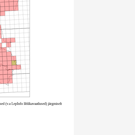
ed (v.a LepInfo liblikavaatlused) järgmiselt