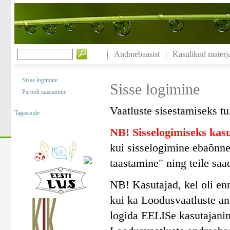
Andmebaasist
Kasulikud materja
Sisse logimine
Sisse logimine
Parooli taastamine
Vaatluste sisestamiseks tu
Tagasiside
NB! Sisselogimiseks ka
kui sisselogimine ebaõnne
taastamine" ning teile saa
NB! Kasutajad, kel oli en
kui ka Loodusvaatluste a
logida EELISe kasutajanim