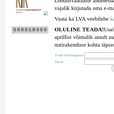
Loodusvaatluste andmebaa
vajalik kirjutada oma e-ma
Vaata ka LVA veebilehe
k
OLULINE TEADA!
Uuek
233815690
aprillist võimalik ainult
nutirakenduse kohta täps
E-mail või kasutajanimi
Parool